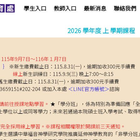
學生入口
教師入口
最新消息
聯絡我們
2026 學年度 上 學期課程
15年9月7日～116年１月7日
）｝
※新生繳費截止日：115.8.31(一)，逾期加收300元手續費
上
新生訓練日：115.9.9(三) 晚上7:00～8:15
舊生繳費截止日：115.8.31(一)，逾期加收300元手續費
59151#202-204 或加入本處
＜LINE官方帳號＞
諮詢
：請前往授課地點學習。
★「學分班」，係為特別為準備回應「全
學位以上或同等學力；未來若通過本院碩士班入學考試、取得
 ：完全採用線上學習。※課程相關權限於開課前三天通知。
學生選讀中華福音神學研究學院推廣延伸神學教育的「非學分班