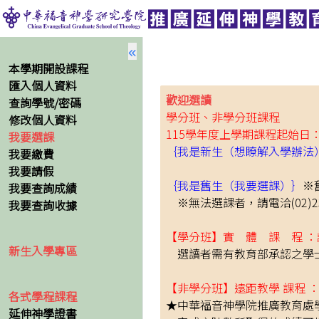
本學期開設課程
匯入個人資料
歡迎選讀
查詢學號/密碼
學分班、非學分班課程
修改個人資料
115學年度上學期課程起始日：1
我要選課
｛我是新生（想瞭解入學辦法
我要繳費
線
我要請假
｛我是舊生（我要選課）｝
※
我要查詢成績
※無法選課者，請電洽(02)236
我要查詢收據
【學分班】實 體 課 程 
新生入學專區
選讀者需有教育部承認之學士
【非學分班】遠距教學 課程
各式學程課程
★中華福音神學院推廣教育處
延伸神學證書