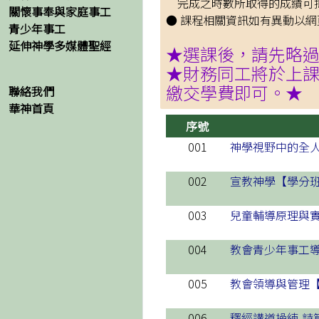
完成之時數所取得的成績可抵
關懷事奉與家庭事工
● 課程相關資訊如有異動以
青少年事工
延伸神學多媒體聖經
★選課後，請先略
★財務同工將於上課前一
繳交學費即可。★
聯絡我們
華神首頁
序號
001
神學視野中的全
002
宣教神學【學分
003
兒童輔導原理與
004
教會青少年事工
005
教會領導與管理
006
釋經講道操練-詩