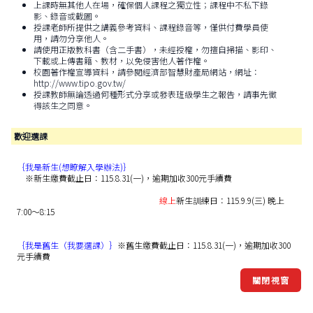
上課時無其他人在場，確保個人課程之獨立性；課程中不私下錄
影、錄音或截圖。
授課老師所提供之講義參考資料、課程錄音等，僅供付費學員使
用，請勿分享他人。
請使用正版教科書（含二手書），未經授權，勿擅自掃描、影印、
下載或上傳書籍、教材，以免侵害他人著作權。
校園著作權宣導資料，請參閱經濟部智慧財產局網站，網址：
http://www.tipo.gov.tw/
授課教師無論透過何種形式分享或發表班級學生之報告，請事先徵
得該生之同意。
歡迎選課
｛我是新生(想瞭解入學辦法)｝
※新生繳費截止日：115.8.31(一)，逾期加收300元手續費
線上
新生訓練日：115.9.9(三) 晚上
7:00～8:15
｛我是舊生（我要選課）｝
※舊生繳費截止日：115.8.31(一)，逾期加收300
元手續費
關閉視窗