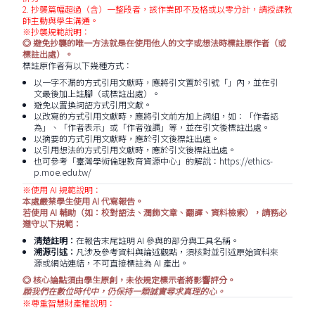
2. 抄襲篇幅超過（含）一整段者，該作業即不及格或以零分計，請授課教
師主動與學生溝通。
※抄襲規範說明：
◎ 避免抄襲的唯一方法就是在使用他人的文字或想法時標註原作者（或
標註出處）。
標註原作者有以下幾種方式：
以一字不漏的方式引用文獻時，應將引文置於引號「」內，並在引
文最後加上註腳（或標註出處）。
避免以置換詞語方式引用文獻。
以改寫的方式引用文獻時，應將引文前方加上詞組，如：「作者認
為」、「作者表示」或「作者強調」等，並在引文後標註出處。
以摘要的方式引用文獻時，應於引文後標註出處。
以引用想法的方式引用文獻時，應於引文後標註出處。
也可參考「臺灣學術倫理教育資源中心」的解說：
https://ethics-
p.moe.edu.tw/
※使用 AI 規範說明：
本處嚴禁學生使用 AI 代寫報告。
若使用 AI 輔助（如：校對語法、潤飾文章、翻譯、資料檢索），請務必
遵守以下規範：
清楚註明：
在報告末尾註明 AI 參與的部分與工具名稱。
溯源引述：
凡涉及參考資料與論述觀點，須核對並引述原始資料來
源或網站連結，不可直接標註為 AI 產出。
◎ 核心論點須由學生原創，未依規定標示者將影響評分。
願我們在數位時代中，仍保持一顆誠實尋求真理的心。
※尊重智慧財產權說明：