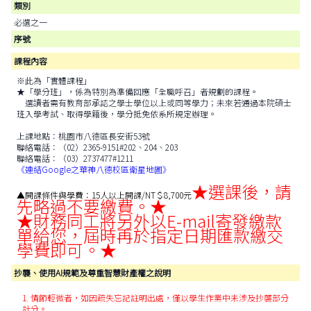
類別
必選之一
序號
課程內容
※此為「實體課程」
★「學分班」，係為特別為準備回應「全職呼召」者規劃的課程。
選讀者需有教育部承認之學士學位以上或同等學力；未來若通過本院碩士
班入學考試、取得學籍後，學分抵免依系所規定辦理。
上課地點：桃園市八德區長安街53號
聯絡電話：（02）2365-9151#202、204、203
聯絡電話：（03）2737477#1211
《連結Google之華神八德校區衛星地圖》
★選課後，請
▲開課條件與學費：15人以上開課/NT＄8,700元
先略過不要繳費。★
★財務同工將另外以E-mail寄發繳款
單給您，屆時再於指定日期匯款繳交
學費即可。★
抄襲、使用AI規範及尊重智慧財產權之說明
1. 情節輕微者，如因疏失忘記註明出處，僅以學生作業中未涉及抄襲部分
計分。