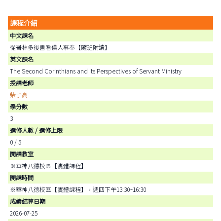
課程介紹
中文課名
從哥林多後書看僕人事奉【隨班附讀】
英文課名
The Second Corinthians and its Perspectives of Servant Ministry
授課老師
柴子高
學分數
3
選修人數 / 選修上限
0 / 5
開課教室
※華神八德校區【實體課程】
開課時間
※華神八德校區【實體課程】，週四下午13:30~16:30
成績結算日期
2026-07-25